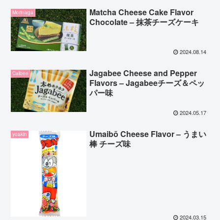
Matcha Cheese Cake Flavor
Morinaga
Chocolate – 抹茶チーズケーキ
2024.08.14
Jagabee Cheese and Pepper
Calbee
Flavors – Jagabeeチーズ＆ペッ
パー味
2024.05.17
Umaibō Cheese Flavor – うまい
yoakin
棒 チーズ味
2024.03.15