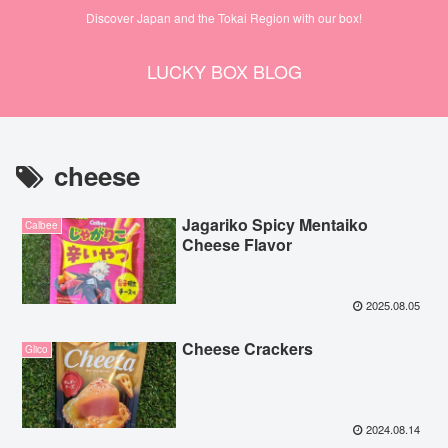
Discover Japan and the Tokai Region with our box!
LUCKY BOX BLOG
cheese
Jagariko Spicy Mentaiko
Calbee
Cheese Flavor
2025.08.05
Cheese Crackers
Glico
2024.08.14